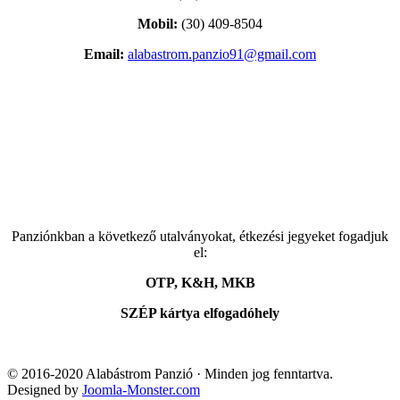
Mobil:
(30) 409-8504
Email:
alabastrom.panzio91@gmail.com
Panziónkban a következő utalványokat, étkezési jegyeket fogadjuk
el:
OTP, K&H, MKB
SZÉP kártya elfogadóhely
© 2016-2020 Alabástrom Panzió · Minden jog fenntartva.
Designed by
Joomla-Monster.com