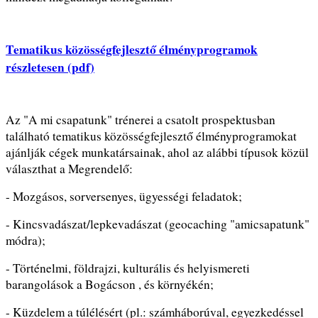
Tematikus közösségfejlesztő élményprogramok
részletesen (pdf)
Az "A mi csapatunk" trénerei a csatolt prospektusban
található tematikus közösségfejlesztő élményprogramokat
ajánlják cégek munkatársainak, ahol az alábbi típusok közül
választhat a Megrendelő:
- Mozgásos, sorversenyes, ügyességi feladatok;
- Kincsvadászat/lepkevadászat (geocaching "amicsapatunk"
módra);
- Történelmi, földrajzi, kulturális és helyismereti
barangolások a Bogácson , és környékén;
- Küzdelem a túlélésért (pl.: számháborúval, egyezkedéssel