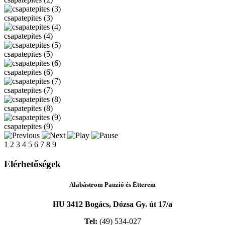
csapatepites (3)
csapatepites (4)
csapatepites (5)
csapatepites (6)
csapatepites (7)
csapatepites (8)
csapatepites (9)
1
2
3
4
5
6
7
8
9
Elérhetőségek
Alabástrom Panzió és Étterem
HU 3412 Bogács, Dózsa Gy. út 17/a
Tel:
(49) 534-027