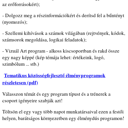
az erőforrásokért);
- Dolgozz meg a részinformációkért és derítsd fel a bűntényt
(nyomozós);
- Szellemi kihívások a számok világában (rejtvények, kódok,
számsorok megoldása, logikai feladatok);
- Vizuál Art program - alkoss kiscsoportban és rakd össze
egy nagy képpé (kép témája lehet: értékeink, logó,
szimbólum ... stb.)
Tematikus közösségfejlesztő élményprogramok
részletesen (pdf)
Válasszon témát és egy program típust és a trénerek a
csoport igényeire szabják azt!
Töltsön el egy vagy több napot munkatársaival ezen a festői
helyen, barátságos környezetben egy élménydús programon!