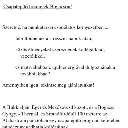
Csapatépítő tréningek Bogácson!
Szeretné, ha munkatársai csodálatos környezetben ....
feltöltődnének a stresszes napok után,
·
közös élményeket szereznének kollégáikkal,
·
vezetőikkel,
és motiváltabban, újult energiával dolgoznának a
·
továbbiakban?
Amennyiben igen, tekintse meg ajánlatunkat!
A Bükk alján, Eger és Mezőkövesd között, és a Bogácsi
Gyógy, - Thermál, és Strandfürdőtől 100 méterre az
Alabástrom panzióban egy csapatépítő program keretében
mindezt megadhatja kollégáinak!