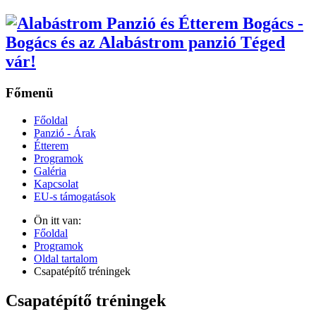
Főmenü
Főoldal
Panzió - Árak
Étterem
Programok
Galéria
Kapcsolat
EU-s támogatások
Ön itt van:
Főoldal
Programok
Oldal tartalom
Csapatépítő tréningek
Csapatépítő tréningek